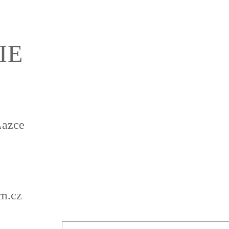
IE
Lazce
m.cz